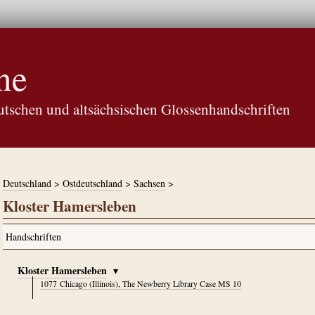
ne
tschen und altsächsischen Glossenhandschriften
Deutschland
>
Ostdeutschland
>
Sachsen
>
Kloster Hamersleben
Kloster Hamersleben
▾
1077
Chicago (Illinois), The Newberry Library Case MS 10