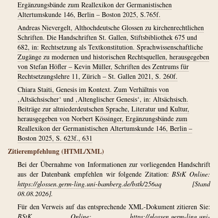
Ergänzungsbände zum Reallexikon der Germanistischen
Altertumskunde 146, Berlin – Boston 2025, S.765f.
Andreas Nievergelt, Althochdeutsche Glossen zu kirchenrechtlichen
Schriften. Die Handschriften St. Gallen, Stiftsbibliothek 675 und
682, in: Rechtsetzung als Textkonstitution. Sprachwissenschaftliche
Zugänge zu modernen und historischen Rechtsquellen, herausgegeben
von Stefan Höfler – Kevin Müller, Schriften des Zentrums für
Rechtsetzungslehre 11, Zürich – St. Gallen 2021, S. 260f.
Chiara Staiti, Genesis im Kontext. Zum Verhältnis von
‚Altsächsischer‘ und ‚Altenglischer Genesis‘, in: Altsächsisch.
Beiträge zur altniederdeutschen Sprache, Literatur und Kultur,
herausgegeben von Norbert Kössinger, Ergänzungsbände zum
Reallexikon der Germanistischen Altertumskunde 146, Berlin –
Boston 2025, S. 623f., 631
Zitierempfehlung (HTML/XML)
Bei der Übernahme von Informationen zur vorliegenden Handschrift
aus der Datenbank empfehlen wir folgende Zitation:
BStK Online:
https://glossen.germ-ling.uni-bamberg.de/bstk/256aq
[Stand
08.08.2026].
Für den Verweis auf das entsprechende XML-Dokument zitieren Sie:
BStK Online:
https://glossen.germ-ling.uni-