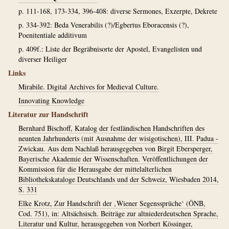
p. 111-168, 173-334, 396-408: diverse Sermones, Exzerpte, Dekrete
p. 334-392: Beda Venerabilis (?)/Egbertus Eboracensis (?),
Poenitentiale additivum
p. 409f.: Liste der Begräbnisorte der Apostel, Evangelisten und
diverser Heiliger
Links
Mirabile. Digital Archives for Medieval Culture.
Innovating Knowledge
Literatur zur Handschrift
Bernhard Bischoff, Katalog der festländischen Handschriften des
neunten Jahrhunderts (mit Ausnahme der wisigotischen), III. Padua -
Zwickau. Aus dem Nachlaß herausgegeben von Birgit Ebersperger,
Bayerische Akademie der Wissenschaften. Veröffentlichungen der
Kommission für die Herausgabe der mittelalterlichen
Bibliothekskataloge Deutschlands und der Schweiz, Wiesbaden 2014,
S. 331
Elke Krotz, Zur Handschrift der ‚Wiener Segenssprüche‘ (ÖNB,
Cod. 751), in: Altsächsisch. Beiträge zur altniederdeutschen Sprache,
Literatur und Kultur, herausgegeben von Norbert Kössinger,