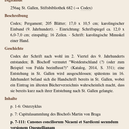
256aq
St. Gallen, Stiftsbibliothek 682 (→
Codex
)
Beschreibung
Codex; Pergament; 205 Blätter; 17,0 x 10,5 cm; karolingischer
Einband (9. Jahrhundert). - Einrichtung: Schriftspiegel ca. 12,0 x
6,0-7,0 cm; einspaltig; 16 Zeilen. - Schrift: karolingische Minuskel
einer Hand.
Geschichte
Codex der Schrift nach wohl im 2. Viertel des 9. Jahrhunderts
entstanden; B. Bischoff vermutet "Westdeutschland (?) (oder zum
Beispiel von Fulda beeinflusst?)" (Katalog, 2014, S. 331); eine
Entstehung in St. Gallen wird ausgeschlossen; spätestens im 16.
Jahrhundert befand sich die Handschrift bereits in St. Gallen, wobei
ein Eintrag im ältesten Bücherverzeichnis wahrscheinlich macht, dass
sie bereits kurz nach ihrer Entstehung nach St. Gallen gelangte.
Inhalte
p. 1-6: Osterzyklus
p. 7: Capitulasammlung des Bischofs Martin von Braga
p. 7-111: Canones conciliorum Nicaeni et Sardiceni secundum
versionem Quesnellianam