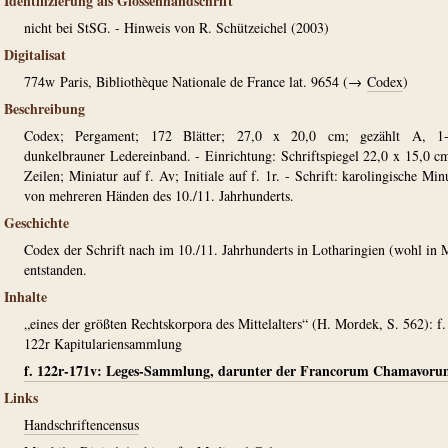
Identifizierung als Glossenhandschrift
nicht bei StSG. - Hinweis von R. Schützeichel (2003)
Digitalisat
774w
Paris, Bibliothèque Nationale de France lat. 9654 (→
Codex
)
Beschreibung
Codex; Pergament; 172 Blätter; 27,0 x 20,0 cm; gezählt A, 1-
dunkelbrauner Ledereinband. - Einrichtung: Schriftspiegel 22,0 x 15,0 c
Zeilen; Miniatur auf f. Av; Initiale auf f. 1r. - Schrift: karolingische Min
von mehreren Händen des 10./11. Jahrhunderts.
Geschichte
Codex der Schrift nach im 10./11. Jahrhunderts in Lotharingien (wohl in 
entstanden.
Inhalte
„eines der größten Rechtskorpora des Mittelalters“ (H. Mordek, S. 562): f.
122r Kapitulariensammlung
f. 122r-171v: Leges-Sammlung, darunter der Francorum Chamavor
Links
Handschriftencensus