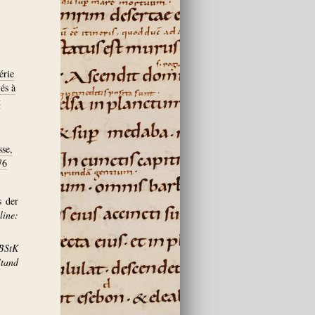
érie
és à
t
sse,
76
s der
ine:
BStK
and