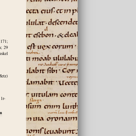
171;
m; 29
uskel
Metz)
 1r-
um