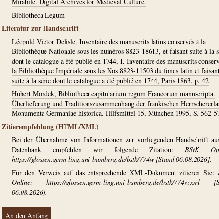
Mirabile. Digital Archives for Medieval Culture.
Bibliotheca Legum
Literatur zur Handschrift
Léopold Victor Delisle, Inventaire des manuscrits latins conservés à la
Bibliothèque Nationale sous les numéros 8823-18613, et faisant suite à la s
dont le catalogue a été publié en 1744, I. Inventaire des manuscrits conserv
la Bibliothèque Impériale sous les Nos 8823-11503 du fonds latin et faisan
suite à la série dont le catalogue a été publié en 1744, Paris 1863, p. 42
Hubert Mordek, Bibliotheca capitularium regum Francorum manuscripta.
Überlieferung und Traditionszusammenhang der fränkischen Herrschererla
Monumenta Germaniae historica. Hilfsmittel 15, München 1995, S. 562-5
Zitierempfehlung (HTML/XML)
Bei der Übernahme von Informationen zur vorliegenden Handschrift au
Datenbank empfehlen wir folgende Zitation:
BStK Onl
https://glossen.germ-ling.uni-bamberg.de/bstk/774w
[Stand 06.08.2026].
Für den Verweis auf das entsprechende XML-Dokument zitieren Sie:
Online:
https://glossen.germ-ling.uni-bamberg.de/bstk/774w.xml
[St
06.08.2026].
An den Anfang