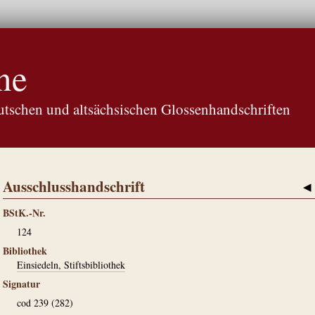
ne
tschen und altsächsischen Glossenhandschriften
Ausschlusshandschrift
◀
BStK.-Nr.
124
Bibliothek
Einsiedeln, Stiftsbibliothek
Signatur
cod 239 (282)