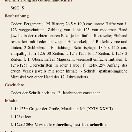
StSG. 5
Beschreibung
Codex; Pergament; 125 Blätter; 26,5 x 19,0 cm; untere Hälfte von f.
123 weggeschnitten; Zählung von 1 bis 125 von moderner Hand
jeweils in der rechten oberen Ecke jeder fünften Rectoseite; Einband
restauriert; mit Leder überzogene Holzdeckel; je 5 Buckeln vorne und
hinten; 2 Schließen. - Einrichtung: Schriftspiegel 18,5 x 11,5 cm;
einspaltig; f. 1r-123r 30 Zeilen; f. 124r-125r 16-17 Zeilen; f. 125v 2
Zeilen; f. 1r Überschrift in Majuskeln; vereinzelt einfache Initialen; f.
124r-125r Überschriften in roter Farbe; f. 124r-125v Anfang des
ersten Verses jeweils mit roter Initiale. - Schrift: spätkarolingische
Minuskel von einer Hand des 12. Jahrhunderts.
Geschichte
Codex der Schrift nach im 12. Jahrhundert entstanden.
Inhalte
f. 1r-123r: Gregor der Große, Moralia in Job (XXIV-XXVII)
f. 123v: leer
f. 124r-125v: Versus de volucribus, bestiis et arboribus