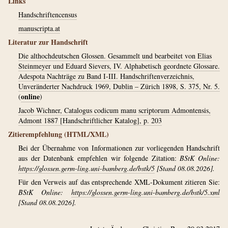
Links
Handschriftencensus
manuscripta.at
Literatur zur Handschrift
Die althochdeutschen Glossen. Gesammelt und bearbeitet von Elias
Steinmeyer und Eduard Sievers, IV. Alphabetisch geordnete Glossare.
Adespota Nachträge zu Band I-III. Handschriftenverzeichnis,
Unveränderter Nachdruck 1969, Dublin – Zürich 1898, S. 375, Nr. 5.
online
(
)
Jacob Wichner, Catalogus codicum manu scriptorum Admontensis,
Admont 1887 [Handschriftlicher Katalog], p. 203
Zitierempfehlung (HTML/XML)
Bei der Übernahme von Informationen zur vorliegenden Handschrift
aus der Datenbank empfehlen wir folgende Zitation:
BStK Online:
https://glossen.germ-ling.uni-bamberg.de/bstk/5
[Stand 08.08.2026].
Für den Verweis auf das entsprechende XML-Dokument zitieren Sie:
BStK Online:
https://glossen.germ-ling.uni-bamberg.de/bstk/5.xml
[Stand 08.08.2026].