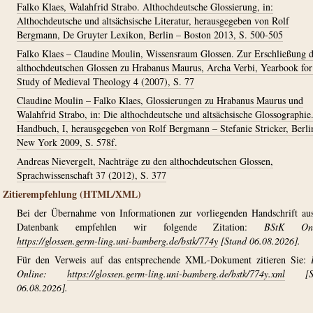
Falko Klaes, Walahfrid Strabo. Althochdeutsche Glossierung, in:
Althochdeutsche und altsächsische Literatur, herausgegeben von Rolf
Bergmann, De Gruyter Lexikon, Berlin – Boston 2013, S. 500-505
Falko Klaes – Claudine Moulin, Wissensraum Glossen. Zur Erschließung d
althochdeutschen Glossen zu Hrabanus Maurus, Archa Verbi, Yearbook for
Study of Medieval Theology 4 (2007), S. 77
Claudine Moulin – Falko Klaes, Glossierungen zu Hrabanus Maurus und
Walahfrid Strabo, in: Die althochdeutsche und altsächsische Glossographie
Handbuch, I, herausgegeben von Rolf Bergmann – Stefanie Stricker, Berli
New York 2009, S. 578f.
Andreas Nievergelt, Nachträge zu den althochdeutschen Glossen,
Sprachwissenschaft 37 (2012), S. 377
Zitierempfehlung (HTML/XML)
Bei der Übernahme von Informationen zur vorliegenden Handschrift au
Datenbank empfehlen wir folgende Zitation:
BStK Onl
https://glossen.germ-ling.uni-bamberg.de/bstk/774y
[Stand 06.08.2026].
Für den Verweis auf das entsprechende XML-Dokument zitieren Sie:
Online:
https://glossen.germ-ling.uni-bamberg.de/bstk/774y.xml
[St
06.08.2026].