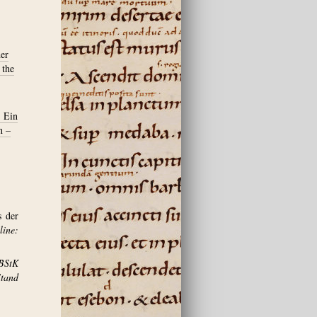
er
 the
. Ein
n –
s der
ine:
BStK
and