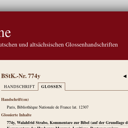
ne
tschen und altsächsischen Glossenhandschriften
BStK.-Nr. 774y
◀
GLOSSEN
HANDSCHRIFT
Handschrift(en)
Paris, Bibliothèque Nationale de France lat. 12307
Glossierte Inhalte
774y, Walahfrid Strabo, Kommentare zur Bibel (auf der Grundlage d