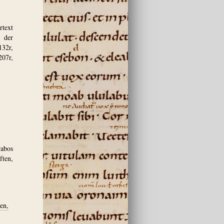
text
 der
132r,
207r,
abos
ften,
en,