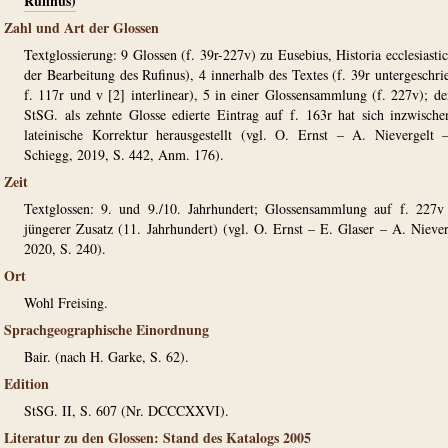
Rufinus)
Zahl und Art der Glossen
Textglossierung: 9 Glossen (f. 39r-227v) zu Eusebius, Historia ecclesiastic
der Bearbeitung des Rufinus), 4 innerhalb des Textes (f. 39r untergeschri
f. 117r und v [2] interlinear), 5 in einer Glossensammlung (f. 227v); de
StSG. als zehnte Glosse edierte Eintrag auf f. 163r hat sich inzwische
lateinische Korrektur herausgestellt (vgl. O. Ernst – A. Nievergelt
Schiegg, 2019, S. 442, Anm. 176).
Zeit
Textglossen: 9. und 9./10. Jahrhundert; Glossensammlung auf f. 227v 
jüngerer Zusatz (11. Jahrhundert) (vgl. O. Ernst – E. Glaser – A. Niever
2020, S. 240).
Ort
Wohl Freising.
Sprachgeographische Einordnung
Bair. (nach H. Garke, S. 62).
Edition
StSG. II, S. 607 (Nr. DCCCXXVI).
Literatur zu den Glossen: Stand des Katalogs 2005