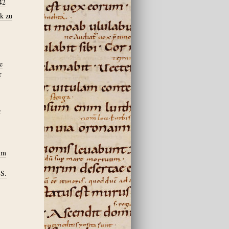
42
k zu
e
r
,
Clm
 S.