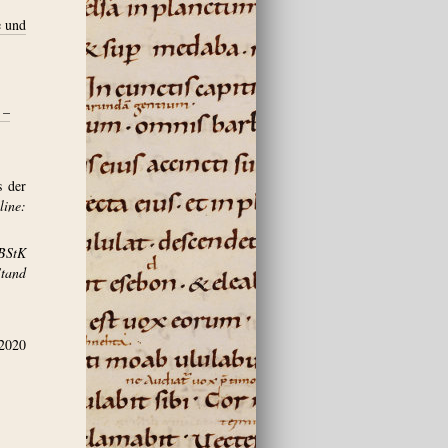
e und
 –
s der
ine:
BStK
and
.2020