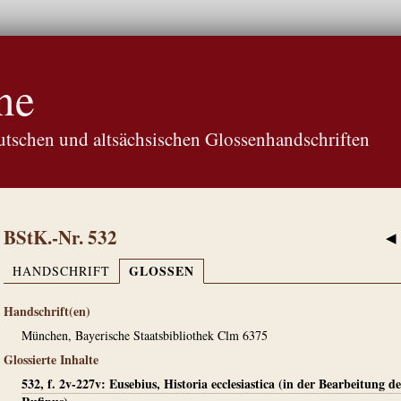
ne
tschen und altsächsischen Glossenhandschriften
BStK.-Nr. 532
◀
GLOSSEN
HANDSCHRIFT
Handschrift(en)
München, Bayerische Staatsbibliothek Clm 6375
Glossierte Inhalte
532, f. 2v-227v: Eusebius, Historia ecclesiastica (in der Bearbeitung de