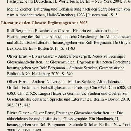
Fachsprache im Deutschen, II. Wörterbuch, Berlin – New York 2004, S. 6
Meline Ziemer, Datierung und Lokalisierung nach den Schreibformen von 
z im Althochdeutschen, Halle-Wittenberg 1933 [Dissertation], S. 5
Literatur zu den Glossen: Ergänzungen seit 2005
Rolf Bergmann, Eusebius von Cäsarea. Historia ecclesiastica in der
Bearbeitung des Rufinus. Althochdeutsche Glossierung, in: Althochdeutsch
und altsächsische Literatur, herausgegeben von Rolf Bergmann, De Gruyte
Lexikon, Berlin – Boston 2013, S. 81-83
Oliver Ernst – Elvira Glaser – Andreas Nievergelt, Neues zu Freisinger
Glossenhandschriften, in: Glossenstudien. Ergebnisse der neuen Forschung
herausgegeben von Rolf Bergmann – Stefanie Stricker, Germanistische
Bibliothek 70, Heidelberg 2020, S. 240
Oliver Ernst – Andreas Nievergelt – Markus Schiegg, Althochdeutsche
Griffel-, Feder- und Farbstiftglossen aus Freising. Clm 6293, Clm 6308, 
6383, Clm 21525, Lingua Historica Germanica. Studien und Quellen zur
Geschichte der deutschen Sprache und Literatur 21, Berlin – Boston 2019,
302, 315, 442
Elvira Glaser – Oliver Ernst, Freisinger Glossenhandschriften, in: Die
althochdeutsche und altsächsische Glossographie. Ein Handbuch, II,
herausgegeben von Rolf Bergmann – Stefanie Stricker, Berlin – New York
2009, S. 1372, 1380