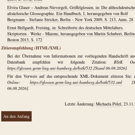
Elvira Glaser – Andreas Nievergelt, Griffelglossen, in: Die althochdeutsch
altsächsische Glossographie. Ein Handbuch, I, herausgegeben von Rolf
Bergmann – Stefanie Stricker, Berlin – New York 2009, S. 213, Anm. 28
Ernst Hellgardt, Freising, in: Schreiborte des deutschen Mittelalters.
Skriptorien - Werke - Mäzene, herausgegeben von Martin Schubert, Berlin
Boston 2013, S. 172
Zitierempfehlung (HTML/XML)
Bei der Übernahme von Informationen zur vorliegenden Handschrift au
Datenbank empfehlen wir folgende Zitation:
BStK Onl
https://glossen.germ-ling.uni-bamberg.de/bstk/532
[Stand 06.08.2026].
Für den Verweis auf das entsprechende XML-Dokument zitieren Sie:
Online:
https://glossen.germ-ling.uni-bamberg.de/bstk/532.xml
[St
06.08.2026].
Letzte Änderung:
Michaela Pölzl
, 23.11
An den Anfang