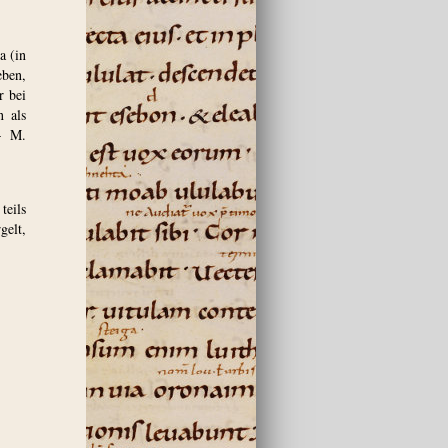
a (in
eben,
r bei
n als
 – M.
teils
gelt,