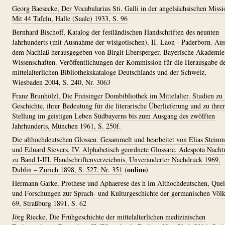
Georg Baesecke, Der Vocabularius Sti. Galli in der angelsächsischen Missi
Mit 44 Tafeln, Halle (Saale) 1933, S. 96
Bernhard Bischoff, Katalog der festländischen Handschriften des neunten
Jahrhunderts (mit Ausnahme der wisigotischen), II. Laon - Paderborn. Au
dem Nachlaß herausgegeben von Birgit Ebersperger, Bayerische Akademie
Wissenschaften. Veröffentlichungen der Kommission für die Herausgabe d
mittelalterlichen Bibliothekskataloge Deutschlands und der Schweiz,
Wiesbaden 2004, S. 240, Nr. 3063
Franz Brunhölzl, Die Freisinger Dombibliothek im Mittelalter. Studien zu 
Geschichte, ihrer Bedeutung für die literarische Überlieferung und zu ihrer
Stellung im geistigen Leben Südbayerns bis zum Ausgang des zwölften
Jahrhunderts, München 1961, S. 250f.
Die althochdeutschen Glossen. Gesammelt und bearbeitet von Elias Stein
und Eduard Sievers, IV. Alphabetisch geordnete Glossare. Adespota Nacht
zu Band I-III. Handschriftenverzeichnis, Unveränderter Nachdruck 1969,
online
Dublin – Zürich 1898, S. 527, Nr. 351
(
)
Hermann Garke, Prothese und Aphaerese des h im Althochdeutschen, Quel
und Forschungen zur Sprach- und Kulturgeschichte der germanischen Völk
69, Straßburg 1891, S. 62
Jörg Riecke, Die Frühgeschichte der mittelalterlichen medizinischen