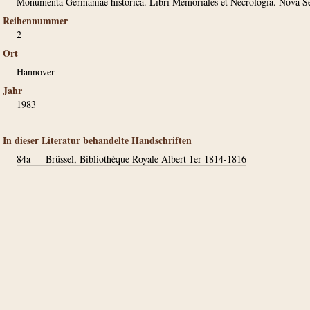
Monumenta Germaniae historica. Libri Memoriales et Necrologia. Nova Se
Reihennummer
2
Ort
Hannover
Jahr
1983
In dieser Literatur behandelte Handschriften
84a
Brüssel, Bibliothèque Royale Albert 1er 1814-1816