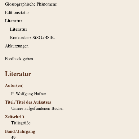
Glossographische Phänomene
Editionsstatus
Literatur
Literatur
Konkordanz StSG./BStK.
Abkürzungen
Feedback geben
Literatur
Autor(en)
P. Wolfgang Hafner
Titel / Titel des Aufsatzes
Unsere aufgefundenen Bücher
Zeitschrift
Titlisgrüße
Band / Jahrgang
49