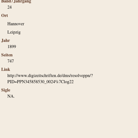
Band / Jahrgang
24
Ort
Hannover
Leipzig
Jahr
1899
Seiten
747
Link
http://www.digizeitschriften.de/dms/resolveppn/?
PID=PPN345858530_0024%7Clog22
Sigle
NA.