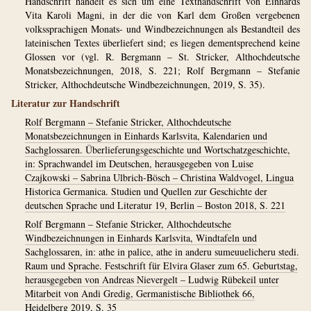
Handschrift handelt es sich um eine Texthandschrift von Einhards
Vita Karoli Magni, in der die von Karl dem Großen vergebenen
volkssprachigen Monats- und Windbezeichnungen als Bestandteil des
lateinischen Textes überliefert sind; es liegen dementsprechend keine
Glossen vor (vgl. R. Bergmann – St. Stricker, Althochdeutsche
Monatsbezeichnungen, 2018, S. 221; Rolf Bergmann – Stefanie
Stricker, Althochdeutsche Windbezeichnungen, 2019, S. 35).
Literatur zur Handschrift
Rolf Bergmann – Stefanie Stricker, Althochdeutsche
Monatsbezeichnungen in Einhards Karlsvita, Kalendarien und
Sachglossaren. Überlieferungsgeschichte und Wortschatzgeschichte,
in: Sprachwandel im Deutschen, herausgegeben von Luise
Czajkowski – Sabrina Ulbrich-Bösch – Christina Waldvogel, Lingua
Historica Germanica. Studien und Quellen zur Geschichte der
deutschen Sprache und Literatur 19, Berlin – Boston 2018, S. 221
Rolf Bergmann – Stefanie Stricker, Althochdeutsche
Windbezeichnungen in Einhards Karlsvita, Windtafeln und
Sachglossaren, in: athe in palice, athe in anderu sumeuuelicheru stedi.
Raum und Sprache. Festschrift für Elvira Glaser zum 65. Geburtstag,
herausgegeben von Andreas Nievergelt – Ludwig Rübekeil unter
Mitarbeit von Andi Gredig, Germanistische Bibliothek 66,
Heidelberg 2019, S. 35